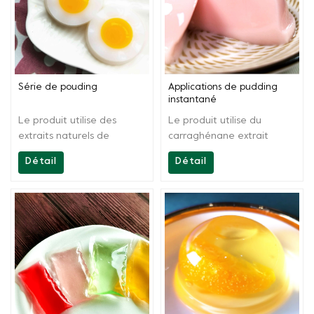
Série de pouding
Applications de pudding
instantané
Le produit utilise des
Le produit utilise du
extraits naturels de
carraghénane extrait
carraghénane, d'agaragar
naturel, de l'agar agar et
Détail
Détail
et de farine de konjac, etc.
de la farine de konjac, etc.
comme principales
comme principales
matières premières. Par
matières premières. Grâce
extraction scientifique et
à l'extraction et au
mélange, la solution est
mélange scientifiques, la
facile à utiliser. Il peut être
solution est facile à utiliser.
utilisé dans la production
Il peut être utilisé pour
de pudding avec
produire du pudding avec
différentes textures
différentes textures
comme un élastique
comme un élastique