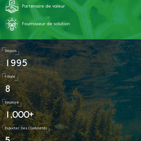
Partenaire de valeur
Fournisseur de solution
Depuis
1
9
9
5
Filiale
8
Employé
1
0
0
0
,
+
Exporter Des Continents