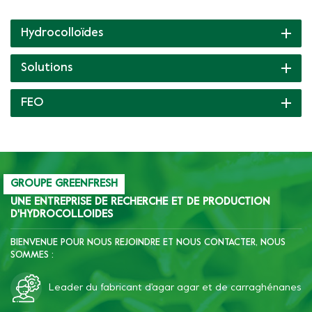
matières premières. Grâce
à l'extraction et au
Hydrocolloïdes
mélange scientifiques, la
solution est facile à utiliser.
Solutions
Il peut être utilisé pour
produire du pudding avec
FEO
différentes textures
comme un élastique
croustillant, tendre ou
doux, etc.
GROUPE GREENFRESH
UNE ENTREPRISE DE RECHERCHE ET DE PRODUCTION
D'HYDROCOLLOIDES
BIENVENUE POUR NOUS REJOINDRE ET NOUS CONTACTER, NOUS
SOMMES :
Leader du fabricant d'agar agar et de carraghénanes