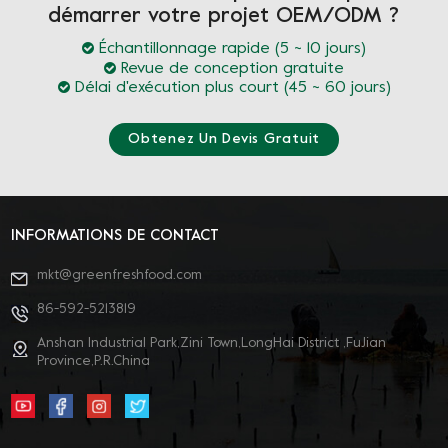
démarrer votre projet OEM/ODM ?
Échantillonnage rapide (5 ~ 10 jours)
Revue de conception gratuite
Délai d'exécution plus court (45 ~ 60 jours)
Obtenez Un Devis Gratuit
INFORMATIONS DE CONTACT
mkt@greenfreshfood.com
86-592-5213819
Anshan Industrial Park,Zini Town,LongHai District ,FuJian
Province,P.R.China