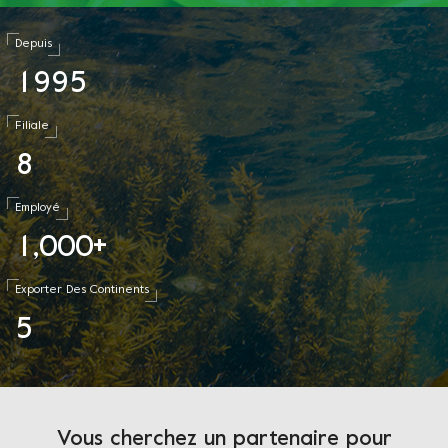
Depuis
1
9
9
5
Filiale
8
Employé
1
0
0
0
,
+
Exporter Des Continents
5
Vous cherchez un partenaire pour