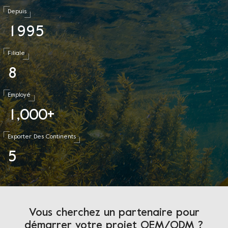
Depuis
1
9
9
5
Filiale
8
Employé
1
0
0
0
,
+
Exporter Des Continents
5
Vous cherchez un partenaire pour
démarrer votre projet OEM/ODM ?