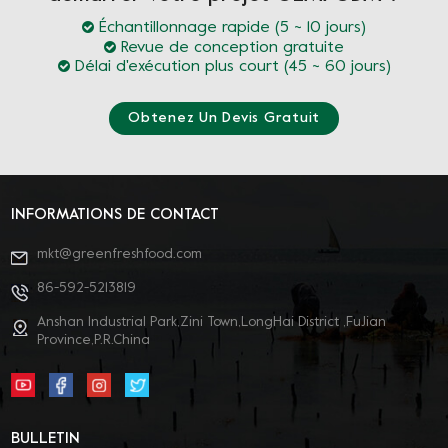
Échantillonnage rapide (5 ~ 10 jours)
Revue de conception gratuite
Délai d'exécution plus court (45 ~ 60 jours)
Obtenez Un Devis Gratuit
INFORMATIONS DE CONTACT
mkt@greenfreshfood.com
86-592-5213819
Anshan Industrial Park,Zini Town,LongHai District ,FuJian
Province,P.R.China
BULLETIN