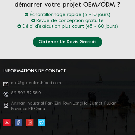
démarrer votre projet OEM/ODM ?
Échantillonnage rapide (5 ~ 10 jours)
Revue de conception gratuite
Délai d'exécution plus court (45 ~ 60 jours)
Obtenez Un Devis Gratuit
INFORMATIONS DE CONTACT
mkt@greenfreshfood.com
86-592-5213819
Anshan Industrial Park,Zini Town,LongHai District ,FuJian
Province,P.R.China