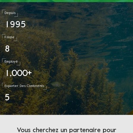
Depuis
1
9
9
5
Filiale
8
Employé
1
0
0
0
,
+
Exporter Des Continents
5
Vous cherchez un partenaire pour