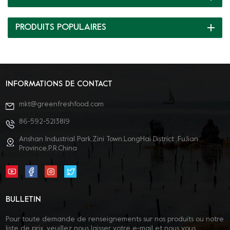
PRODUITS POPULAIRES
INFORMATIONS DE CONTACT
mkt@greenfreshfood.com
86-592-5213819
Anshan Industrial Park,Zini Town,LongHai District ,FuJian
Province,P.R.China
BULLETIN
Pour toute demande de renseignements sur nos produits ou notre
liste de prix, veuillez nous laisser votre e-mail et nous vous