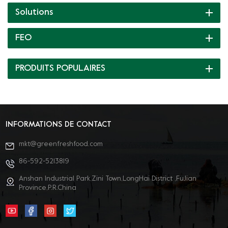
Solutions
FEO
PRODUITS POPULAIRES
INFORMATIONS DE CONTACT
mkt@greenfreshfood.com
86-592-5213819
Anshan Industrial Park,Zini Town,LongHai District ,FuJian
Province,P.R.China