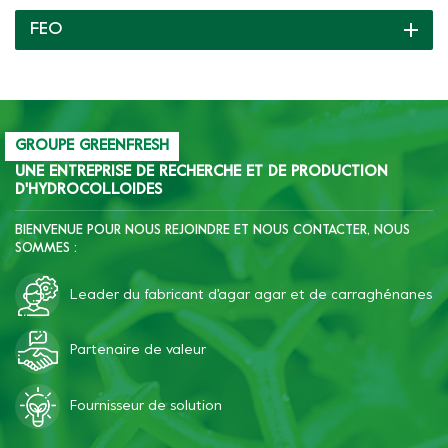
viande, les protéines de
FEO
soja, l'amidon et d'autres
ingrédients, ce qui peut
inhiber la précipitation des
graisses et de la gomme
dans la viande hachée en
conserve, améliorer la
GROUPE GREENFRESH
tranchage et la texture.
UNE ENTREPRISE DE RECHERCHE ET DE PRODUCTION
D'HYDROCOLLOIDES
BIENVENUE POUR NOUS REJOINDRE ET NOUS CONTACTER, NOUS
SOMMES :
Leader du fabricant d'agar agar et de carraghénanes
Partenaire de valeur
Fournisseur de solution