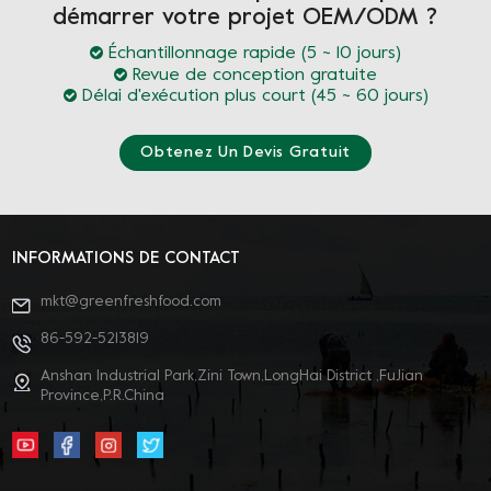
démarrer votre projet OEM/ODM ?
Échantillonnage rapide (5 ~ 10 jours)
Revue de conception gratuite
Délai d'exécution plus court (45 ~ 60 jours)
Obtenez Un Devis Gratuit
INFORMATIONS DE CONTACT
mkt@greenfreshfood.com
86-592-5213819
Anshan Industrial Park,Zini Town,LongHai District ,FuJian
Province,P.R.China