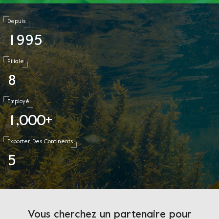
Depuis
1
9
9
5
Filiale
8
Employé
1
0
0
0
,
+
Exporter Des Continents
5
Vous cherchez un partenaire pour