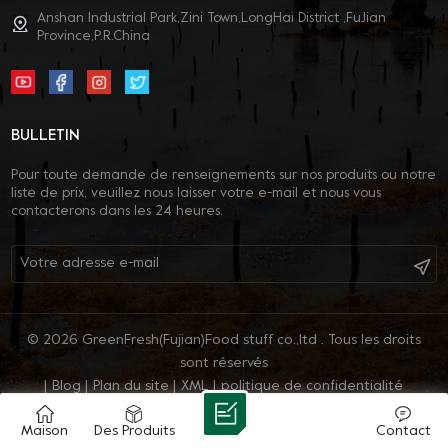
Anshan Industrial Park,Zini Town,LongHai District ,FuJian
Province,P.R.China
BULLETIN
Pour toute demande de renseignements sur nos produits ou notre
liste de prix, veuillez nous laisser votre e-mail et nous vous
contacterons dans les 24 heures.
© 2026 GreenFresh(Fujian)Food stuff co.,ltd . Tous les droits
sont réservés
|
Blog
|
Plan du site
|
XML
|
politique de confidentialité
IPv6 RÉSEAU PRIS EN CHARGE
Maison
Des Produits
Contact