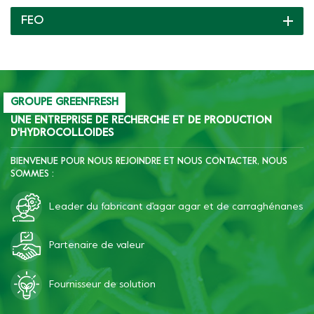
avec les protéines de soja,
FEO
l'amidon et d'autres
ingrédients, ce qui peut
améliorer la dureté,
l'élasticité et la fragilité de
la saucisse, et améliorer
résistance au gel-dégel de
GROUPE GREENFRESH
l'amidon.
UNE ENTREPRISE DE RECHERCHE ET DE PRODUCTION
D'HYDROCOLLOIDES
BIENVENUE POUR NOUS REJOINDRE ET NOUS CONTACTER, NOUS
SOMMES :
Leader du fabricant d'agar agar et de carraghénanes
Partenaire de valeur
Fournisseur de solution