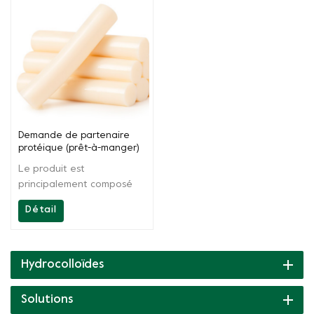
Demande de partenaire
protéique (prêt-à-manger)
Le produit est
principalement composé
de carraghénane et
Détail
d'autres colloïdes naturels
à effet synergique. Il a les
fonctions de gélification,
d'épaississement,
Hydrocolloïdes
d'émulsification et de
rétention d'eau, a une
Solutions
forte capacité de liaison