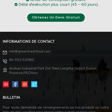
Délai d'exécution plus court (45 ~ 60 jours)
Obtenez Un Devis Gratuit
INFORMATIONS DE CONTACT
mkt@greenfreshfood.com
86-592-5213819
Anshan Industrial Park,Zini Town,LongHai District ,FuJian
Province,P.R.China
BULLETIN
Pour toute demande de renseignements sur nos produits ou notre