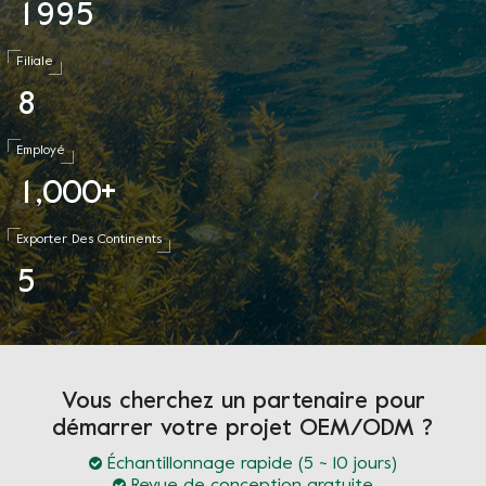
1
9
9
5
Filiale
8
Employé
1
0
0
0
,
+
Exporter Des Continents
5
Vous cherchez un partenaire pour
démarrer votre projet OEM/ODM ?
Échantillonnage rapide (5 ~ 10 jours)
Revue de conception gratuite