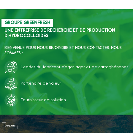
ingrédients, ce qui peut
améliorer la dureté,
l'élasticité et la fragilité de
la saucisse, et améliorer
GROUPE GREENFRESH
résistance au gel-dégel de
UNE ENTREPRISE DE RECHERCHE ET DE PRODUCTION
D'HYDROCOLLOIDES
l'amidon.
BIENVENUE POUR NOUS REJOINDRE ET NOUS CONTACTER, NOUS
SOMMES :
Leader du fabricant d'agar agar et de carraghénanes
Partenaire de valeur
Fournisseur de solution
Depuis