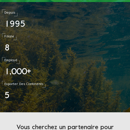
Depuis
1
9
9
5
Filiale
8
Employé
1
0
0
0
,
+
Exporter Des Continents
5
Vous cherchez un partenaire pour