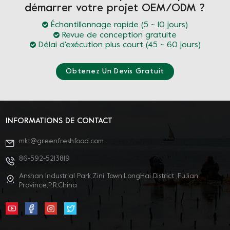
démarrer votre projet OEM/ODM ?
Échantillonnage rapide (5 ~ 10 jours)
Revue de conception gratuite
Délai d'exécution plus court (45 ~ 60 jours)
Obtenez Un Devis Gratuit
INFORMATIONS DE CONTACT
mkt@greenfreshfood.com
86-592-5213819
Anshan Industrial Park,Zini Town,LongHai District ,FuJian
Province,P.R.China