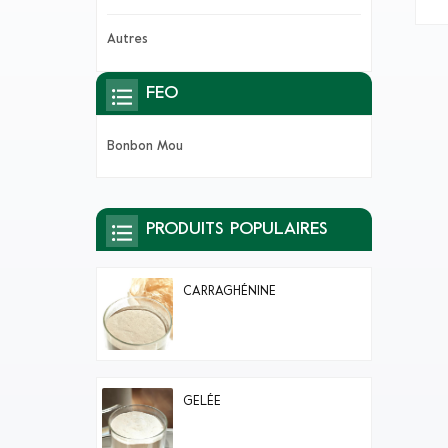
au
Autres
moe
lum
FEO
ré
ne
Bonbon Mou
PRODUITS POPULAIRES
CARRAGHÉNINE
GELÉE