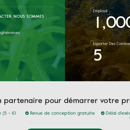
Employé
ACTER, NOUS SOMMES :
1
0
0
,
raghénanes
Exporter Des Contine
5
n partenaire pour démarrer votre 
 (5 ~ 10
Revue de conception gratuite
Délai d'exé