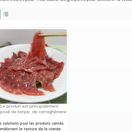
Le produit est principalement
posé de konjac, de carraghénane
d'autres colloïdes naturels à effet
ergique, avec une viscosité élevée,
s solutions pour les produits carnés
es performances élevées et est
améliorent la texture de la viande