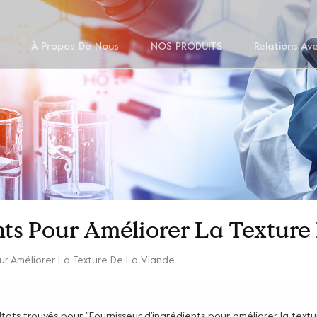
À Propos De Nous
NOS PRODUITS
Relations Av
nts Pour Améliorer La Textur
our Améliorer La Texture De La Viande
ultats trouvés pour "Fournisseur d'ingrédients pour améliorer la text