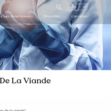
FR
ec Les Investisseurs
Nouvelles
Carrières
e De La Viande
ure de la viande"