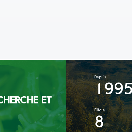
Depuis
1
9
9
CHERCHE ET
Filiale
8