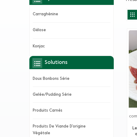
Carraghénine
Gélose
Konjac
Solutions
Doux Bonbons Série
Gelée/Pudding Série
Produits Carnés
com
et 
Produits De Viande D'origine
syn
Le
Végétale
d