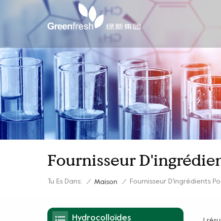
Fournisseur D'ingrédie
Tu Es Dans:
Fournisseur D'ingrédients P
/
Maison
/
Hydrocolloïdes
1 rés