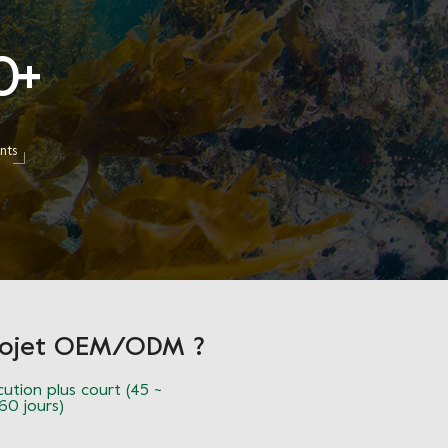
0
+
nts
projet OEM/ODM ?
cution plus court (45 ~
60 jours)