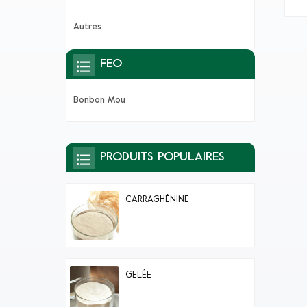
au
mas
Autres
la 
la 
la 
FEO
ne
Bonbon Mou
PRODUITS POPULAIRES
CARRAGHÉNINE
GELÉE