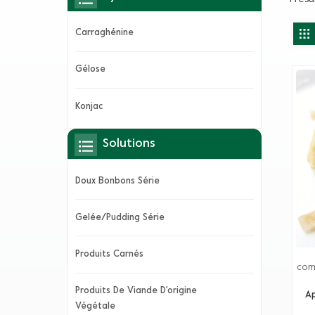
Carraghénine
Gélose
Konjac
Solutions
Doux Bonbons Série
Gelée/Pudding Série
Produits Carnés
com
et 
Produits De Viande D'origine
syn
Ap
Végétale
éle