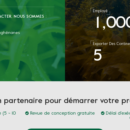
Employé
ACTER, NOUS SOMMES :
1
0
0
,
raghénanes
Exporter Des Contine
5
n partenaire pour démarrer votre 
 (5 ~ 10
Revue de conception gratuite
Délai d'exé