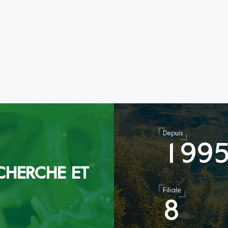
Depuis
1
9
9
CHERCHE ET
Filiale
8