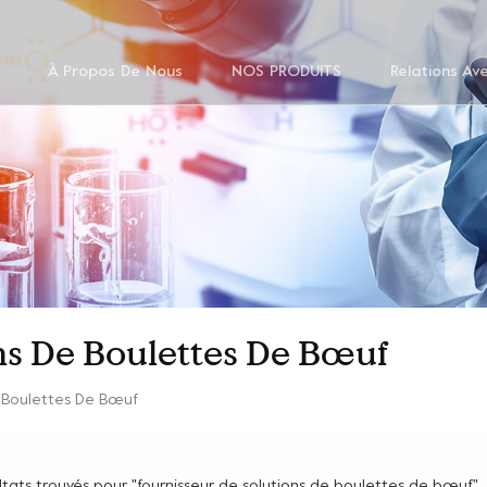
À Propos De Nous
NOS PRODUITS
Relations Av
ns De Boulettes De Bœuf
e Boulettes De Bœuf
ultats trouvés pour "fournisseur de solutions de boulettes de bœuf"