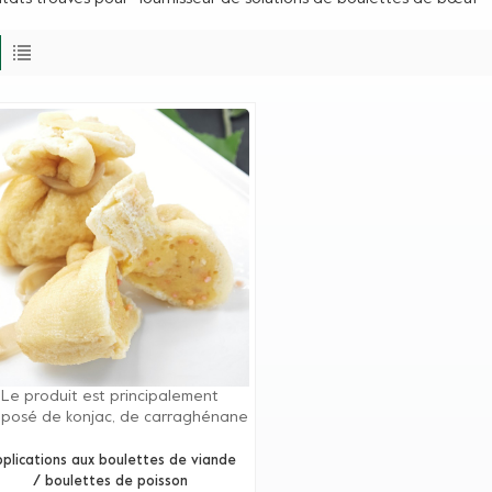
Le produit est principalement
posé de konjac, de carraghénane
d'autres colloïdes naturels à effet
ergique, à haute viscosité, à coût
plications aux boulettes de viande
vé et irréversible à la chaleur.Peut
/ boulettes de poisson