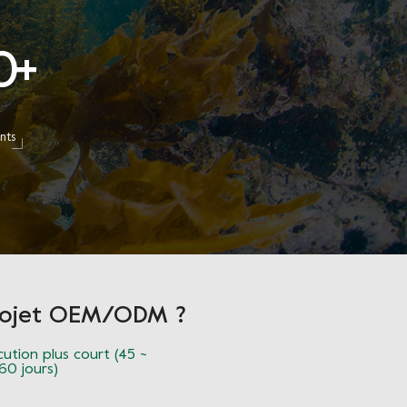
0
+
nts
projet OEM/ODM ?
cution plus court (45 ~
60 jours)