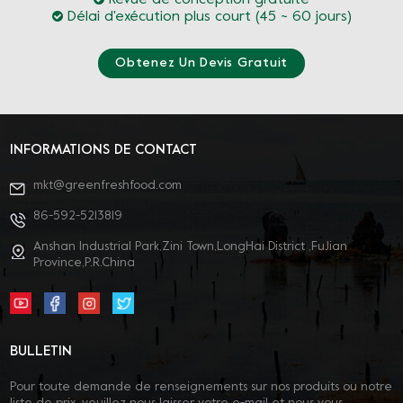
Délai d'exécution plus court (45 ~ 60 jours)
Obtenez Un Devis Gratuit
INFORMATIONS DE CONTACT
mkt@greenfreshfood.com
86-592-5213819
Anshan Industrial Park,Zini Town,LongHai District ,FuJian
Province,P.R.China
BULLETIN
Pour toute demande de renseignements sur nos produits ou notre