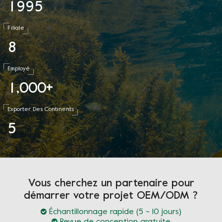
1
9
9
5
Filiale
8
Employé
1
0
0
0
,
+
Exporter Des Continents
5
Vous cherchez un partenaire pour
démarrer votre projet OEM/ODM ?
Échantillonnage rapide (5 ~ 10 jours)
Revue de conception gratuite