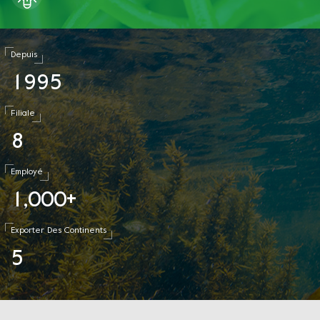
Depuis
1
9
9
5
Filiale
8
Employé
1
0
0
0
,
+
Exporter Des Continents
5