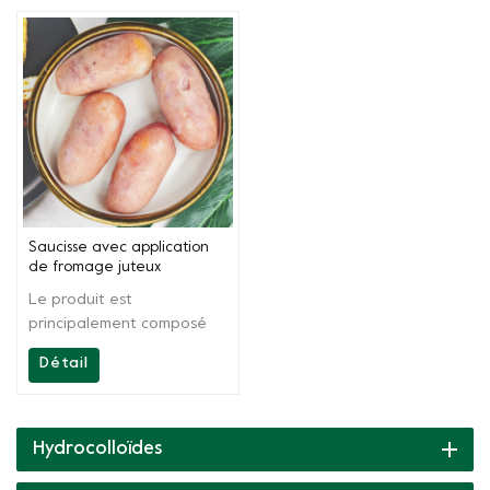
Saucisse avec application
de fromage juteux
Le produit est
principalement composé
de carraghénane et
Détail
d’autres colloïdes naturels
ayant un effet synergique.
Il a les fonctions de
gélification,
Hydrocolloïdes
d'épaississement,