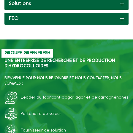
d'émulsification et de
Solutions
rétention d'eau, a une
forte capacité de liaison
FEO
avec les protéines de soja,
l'amidon et d'autres
ingrédients, ce qui peut
améliorer la dureté,
l'élasticité et la fragilité de
la saucisse, et améliorer
GROUPE GREENFRESH
résistance au gel-dégel de
UNE ENTREPRISE DE RECHERCHE ET DE PRODUCTION
D'HYDROCOLLOIDES
l'amidon.
BIENVENUE POUR NOUS REJOINDRE ET NOUS CONTACTER, NOUS
SOMMES :
Leader du fabricant d'agar agar et de carraghénanes
Partenaire de valeur
Fournisseur de solution