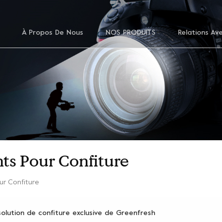
À Propos De Nous
NOS PRODUITS
Relations Av
ts Pour Confiture
ur Confiture
solution de confiture exclusive de Greenfresh