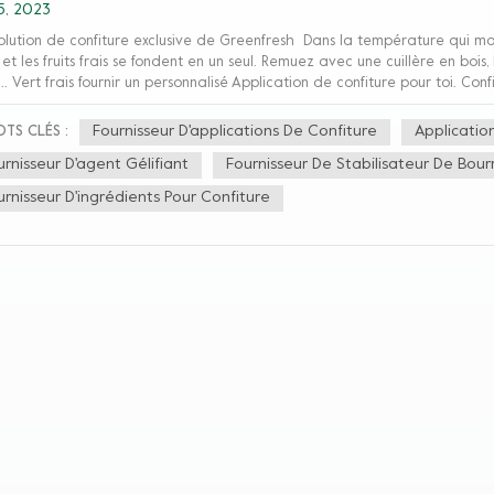
5, 2023
olution de confiture exclusive de Greenfresh Dans la température qui m
et les fruits frais se fondent en un seul. Remuez avec une cuillère en bois,
e... Vert frais fournir un personnalisé Application de confiture pour toi. 
r ● Goût rafraîchissant ●avec une sensation charnue ●bonne rétention 
 et sucré Lorsque vous en prenez une gorgée, la fibre, la douceur et l'ac
Fournisseur D'applications De Confiture
Applicatio
TS CLÉS :
 bon partenaire de petit-déjeuner qui peut vous donner un arrière-goût in
urnisseur D'agent Gélifiant
Fournisseur De Stabilisateur De Bou
nnalisées pour répondre à vos divers besoins.
urnisseur D'ingrédients Pour Confiture