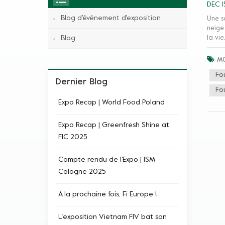
DEC 1
Blog d'événement d'exposition
Une s
neige 
Blog
la vi
saveu
aigre
MO
votre
Fo
perso
Dernier Blog
Fo
Expo Recap | World Food Poland
Expo Recap | Greenfresh Shine at
FIC​ 2025
Compte rendu de l'Expo | ISM
Cologne 2025
A la prochaine fois, Fi Europe !
L'exposition Vietnam FIV bat son