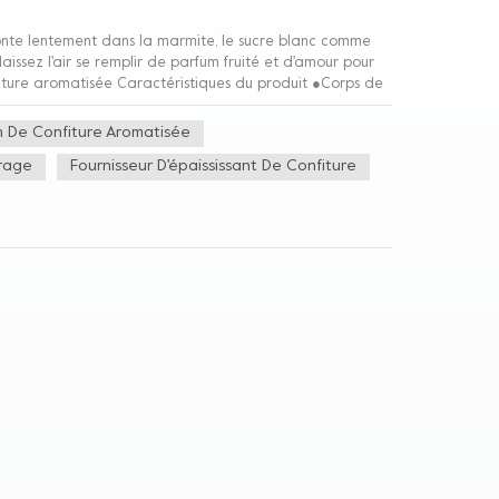
onte lentement dans la marmite, le sucre blanc comme
 laissez l'air se remplir de parfum fruité et d'amour pour
Confiture aromatisée Caractéristiques du produit ●Corps de
d'eau ●contiennent beaucoup de vitamines ●goût doux,
idité de la pulpe s'épanouissent dans votre bouche. C’est
n De Confiture Aromatisée
fini ! Groupe Greenfresh peut vous fournir des solutions
rrage
Fournisseur D'épaississant De Confiture