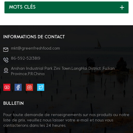
clients à l'avenir et de créer un avenir meilleur avec vous.
MOTS CLÉS
INFORMATIONS DE CONTACT
mkt@greenfreshfood.com
86-592-5213819
Anshan Industrial Park,Zini Town,LongHai District ,FuJian
Province,P.R.China
BULLETIN
Pour toute demande de renseignements sur nos produits ou notre
liste de prix, veuillez nous laisser votre e-mail et nous vous
contacterons dans les 24 heures.