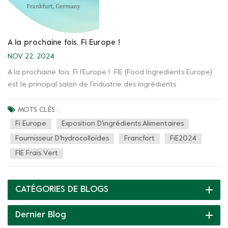
A la prochaine fois, Fi Europe !
NOV 22, 2024
A la prochaine fois, Fi l'Europe ! FIE (Food Ingredients Europe)
est le principal salon de l'industrie des ingrédients
alimentaires, offrant une plateforme de communication et de
coopération pour le développement de l'industrie alimentaire.
MOTS CLÉS :
Il rassemble également des fournisseurs et des acheteurs
Fi Europe
Exposition D'ingrédients Alimentaires
mondiaux. Pendant ce temps, de nombreux exposants
Fournisseur D'hydrocolloïdes
Francfort
FiE2024
présentent leurs derniers produits et tendances
FIE Frais Vert
technologiques. Remercions sincèrement nos clients pour leur
présence et leur soutien. Si vous avez des questions ou des
besoins, n'hésitez pas à communiquer avec nous. Le groupe
CATÉGORIES DE BLOGS
Green Fresh peut vous proposer des solutions exclusives pour
répondre à vos besoins. Nous sommes impatients d'avoir des
Dernier Blog
opportunités de coopération plus étendues avec tous les