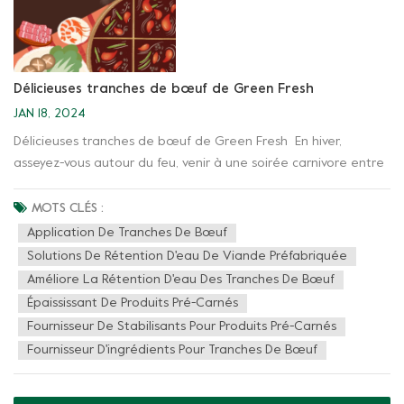
Délicieuses tranches de bœuf de Green Fresh
JAN 18, 2024
Délicieuses tranches de bœuf de Green Fresh En hiver,
asseyez-vous autour du feu, venir à une soirée carnivore entre
amis Faire bouillir un morceau de tranches de bœuf épicé,
prendre une gorgée de cola Quelle joie hivernale et quelle
MOTS CLÉS :
grande satisfaction ! Filet de boeuf frais ccombiné avec des
Application De Tranches De Bœuf
épices profondément épicées Améliorer la sensation en
Solutions De Rétention D'eau De Viande Préfabriquée
bouche des produits carnés Et le goût des tranches de bœuf
Améliore La Rétention D'eau Des Tranches De Bœuf
épicées est tendre et lisse Vert Fresh Groupe peut vous
Épaississant De Produits Pré-Carnés
proposent : Solutions de rétention d'eau de viande
Fournisseur De Stabilisants Pour Produits Pré-Carnés
préfabriquée Let faisons connaissance ça~ Tranches de boeuf
Fournisseur D'ingrédients Pour Tranches De Bœuf
épicées Caractéristiques du produit ·Texture tendre et
moelleuse ·Augmenter considérablement le taux de
rendement des tranches de viande roulées, et réduire le taux