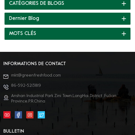
CATÉGORIES DE BLOGS
de perte à la cuisson ·Il a un certain effet d'amélioration sur la
suppression odeur particulière et augmentant la stabilité au
Dernier Blog
gel-dégel Prends un pot de soupe, tprendre une bouchée de
bœuf épicé Ce qui roule dans la marmite, ce ne sont pas
MOTS CLÉS
seulement des tranches de viande, mais aussi la joie de
vivre Vert Frais Groupe peut pvous proposer des solutions plus
personnalisées ! Bienvenue à nous contacter ~
INFORMATIONS DE CONTACT
mkt@greenfreshfood.com
86-592-5213819
Anshan Industrial Park,Zini Town,LongHai District ,FuJian
Province,P.R.China
BULLETIN